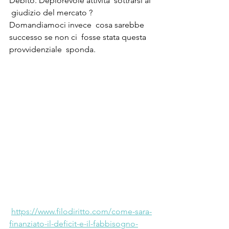
Debito. Deplorevole attività  sottrarsi al 
 giudizio del mercato ?  
Domandiamoci invece  cosa sarebbe 
successo se non ci  fosse stata questa  
provvidenziale  sponda.
https://www.filodiritto.com/come-sara-
finanziato-il-deficit-e-il-fabbisogno-