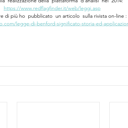
lla  realizzazione della  piattaforma  d analisi  nel  2014:
  
https://www.redflagfinder.it/web/leggi.asp
 di più ho  pubblicato  un articolo  sulla rivista on-line : 
to.com/legge-di-benford-significato-storia-ed-applicazio