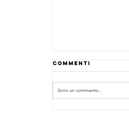
Commenti
Scrivi un commento...
esponente di
hurst