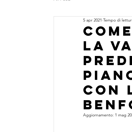
5 apr 2021
Tempo di lettur
Come
la va
pred
pian
con 
benf
Aggiornamento:
1 mag 20