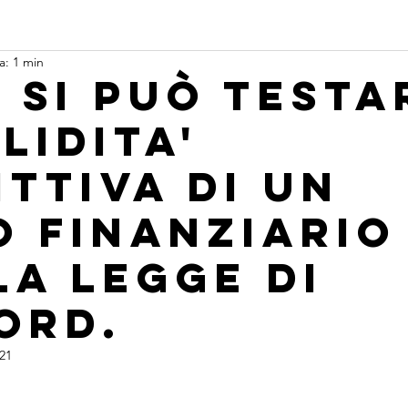
a: 1 min
 si può testa
lidita'
ittiva di un
o finanziario
la legge di
ord.
21