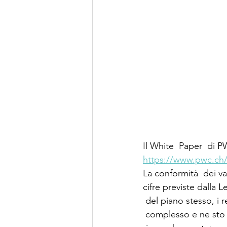
Il White  Paper  di PW
https://www.pwc.ch/
La conformità  dei va
cifre previste dalla 
 del piano stesso, i 
 complesso e ne sto st