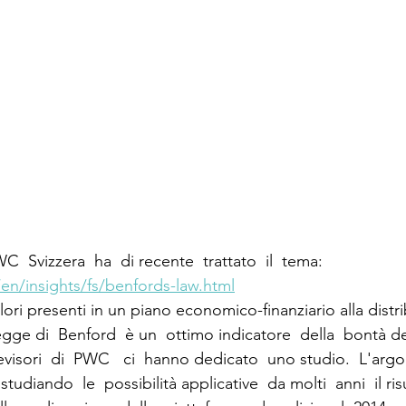
C  Svizzera  ha  di recente  trattato  il  tema:
en/insights/fs/benfords-law.html
lori presenti in un piano economico-finanziario alla distr
Legge di  Benford  è un  ottimo indicatore  della  bontà d
revisori  di  PWC   ci  hanno dedicato  uno studio.  L'ar
udiando  le  possibilità applicative  da molti  anni  il ris