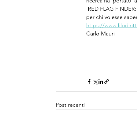
ricerca ha  portato  a
 RED FLAG FINDER: 
per chi volesse sapere
https://www.filodirit
Carlo Mauri
Post recenti