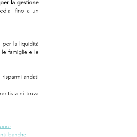
per la gestione 
dia, fino a un 
er la liquidità 
e famiglie e le 
 risparmi andati 
ntista si trova 
cono-
enti-banche-