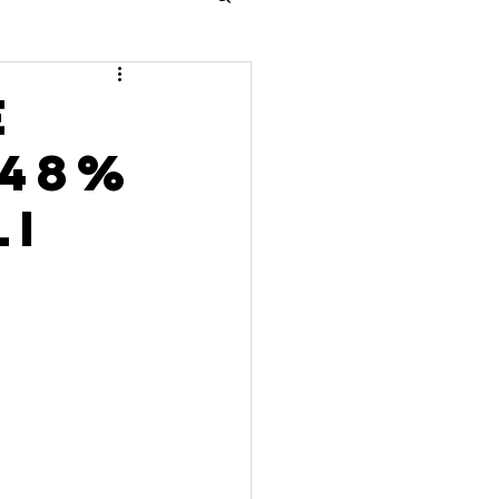
e
+48%
li