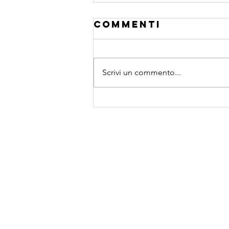
Commenti
Scrivi un commento...
esponente di
hurst
mv@privatecorporateadviso
Tel. 0362 564118
Lentate sul Seveso, Lomba