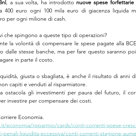
Bnl
, a sua volta, ha introdotto 
nuove spese forfettarie 
 a 400 euro ogni 100 mila euro di giacenza liquida me
ro per ogni milione di cash.
vi che spingono a queste tipo di operazioni?
te la volontà di compensare le spese pagate alla BCE p
o dalle stesse banche, ma per fare questo saranno poi l
gare in parte il costo.
quidità, giusta o sbagliata, è anche il risultato di anni di
non capiti e venduti al risparmiatore.
ostacola gli investimenti per paura del futuro, il corre
ver investire per compensare dei costi.
Corriere Economia.
.it/economia/risparmio/cards/conti-correnti-spese-cres
penali-liquidita-eccessiva/conti-correnti-stagione-aum