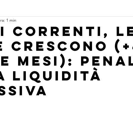
ra: 1 min
i correnti, l
e crescono (
e mesi): pena
a liquidità
ssiva