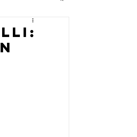
lli:
on