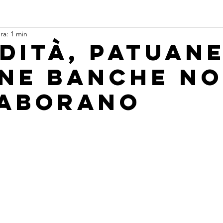
ra: 1 min
idità, Patuane
ne banche n
aborano