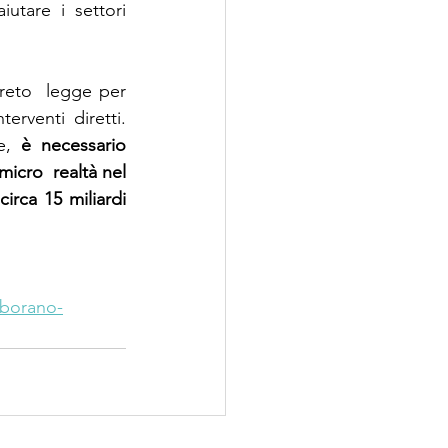
tare i settori 
reto  legge per 
rventi diretti. 
e, 
è necessario 
icro  realtà nel 
rca 15 miliardi 
aborano-