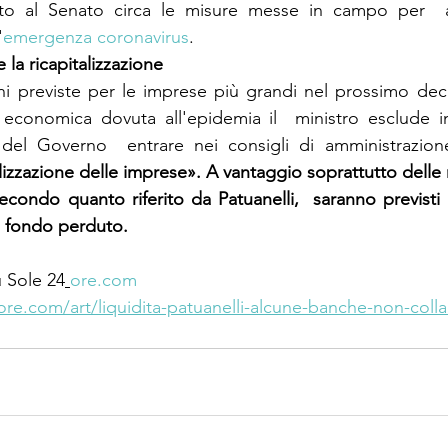
gato al Senato circa le misure messe in campo per  aiu
'
emergenza coronavirus
.
la ricapitalizzazione 
ni previste per le imprese più grandi nel prossimo dec
i economica dovuta all'epidemia il  ministro esclude inte
del Governo  entrare nei consigli di amministrazion
alizzazione delle imprese». A vantaggio soprattutto delle m
condo quanto riferito da Patuanelli,  saranno previsti ci
l fondo perduto.
 Sole 24
ore.com
ore.com/art/liquidita-patuanelli-alcune-banche-non-coll