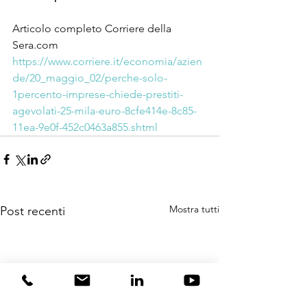
Articolo completo Corriere della 
Sera.com
https://www.corriere.it/economia/azien
de/20_maggio_02/perche-solo-
1percento-imprese-chiede-prestiti-
agevolati-25-mila-euro-8cfe414e-8c85-
11ea-9e0f-452c0463a855.shtml
Mostra tutti
Post recenti