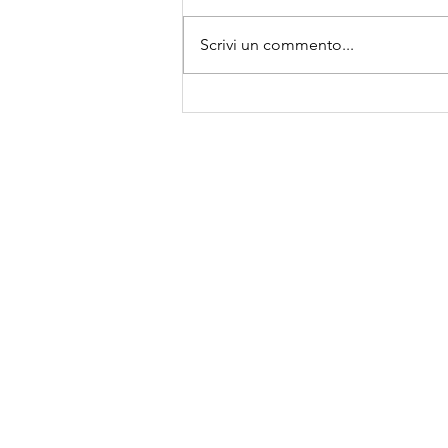
Scrivi un commento...
esponente di
hurst