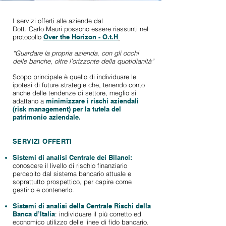
I servizi offerti alle aziende dal
Dott. Carlo Mauri
possono essere riassunti nel
protocollo
Over the Horizon
- O.t.H
.
“Guardare la propria azienda, con gli occhi
delle banche, oltre l’orizzonte della quotidianità”
Scopo principale è quello di individuare le
ipotesi
di future strategie che, tenendo conto
anche
delle tendenze di settore, meglio si
adattano
a
minimizzare
i
rischi aziendali
(risk management) per la tutela del
patrimonio aziendale.
SERVIZI OFFERTI
Sistemi di analisi Centrale dei Bilanci:
conoscere il livello di rischio finanziario
percepito
dal sistema bancario attuale e
soprattutto prospettico,
per capire come
gestirlo e contenerlo.
Sistemi di analisi della Centrale Rischi della
Banca d’Italia
:
individuare il più corretto ed
economico utilizzo delle linee di fido bancario.