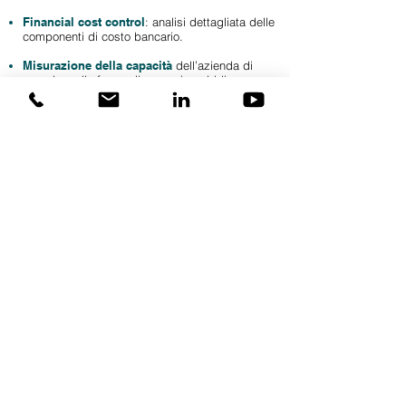
Financial cost control
:
analisi dettagliata
delle
componenti di costo bancario.
Misurazione della capacità
dell’azienda di
accedere
alle forme di garanzia pubblica, come
il Fondo
di Garanzia.
mv@privatecorporateadvisor.org
Tel.
0362 564118
Lentate sul Seveso, Lombardia
Dott. Carlo Mauri
Dott. Alberto Villa
INFORMAZIONI
Arbitro per le controversie finanziarie
Informativa in materia di rischio di sostenibilità