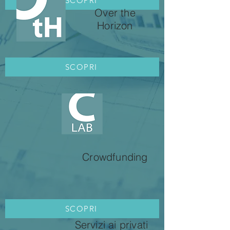
SCOPRI
Over the
Horizon
SCOPRI
Crowdfunding
SCOPRI
Servizi ai privati