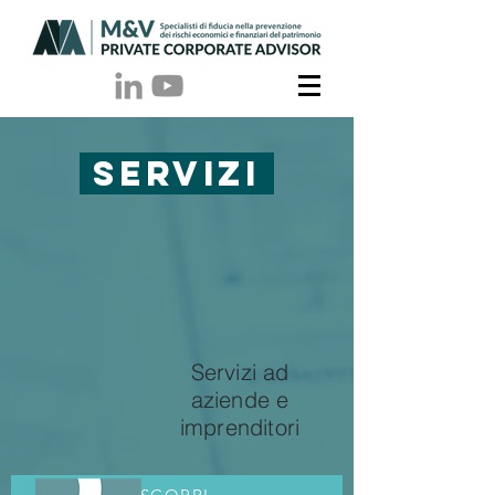
SERVIZI
Servizi ad
aziende e
imprenditori