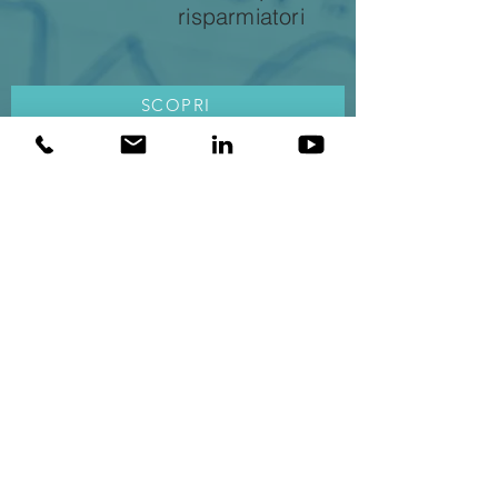
risparmiatori
SCOPRI
mv@privatecorporateadvisor.org
Tel.
0362 564118
Lentate sul Seveso, Lombardia
Dott. Carlo Mauri
Dott. Alberto Villa
INFORMAZIONI