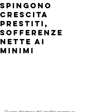
spingono
crescita
prestiti,
sofferenze
nette ai
minimi
Questa dinamica del credito poggia su 