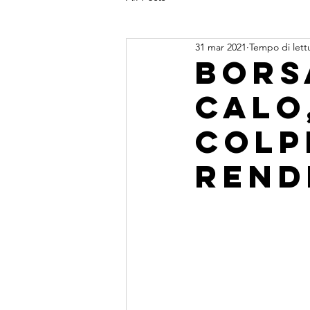
31 mar 2021
Tempo di lett
Borsa
calo
colp
rend