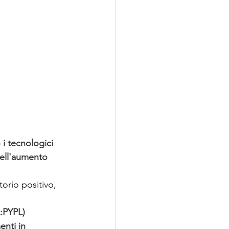
 i tecnologici 
dell'aumento 
torio positivo, 
:
PYPL
) 
enti in 