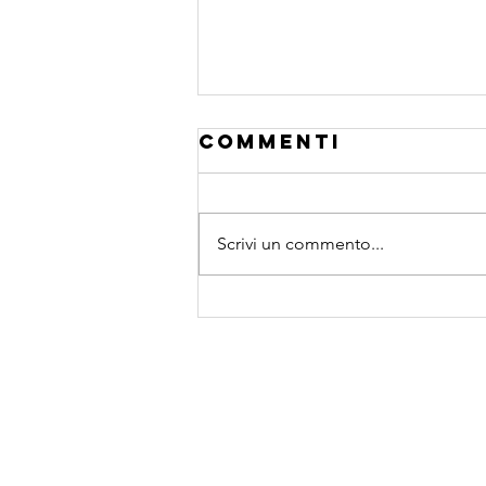
Commenti
Scrivi un commento...
esponente di
hurst