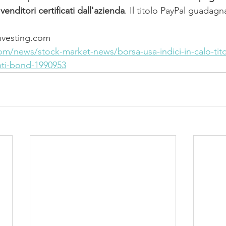
venditori certificati dall'azienda
. Il titolo PayPal guadagn
nvesting.com
com/news/stock-market-news/borsa-usa-indici-in-calo-titol
nti-bond-1990953