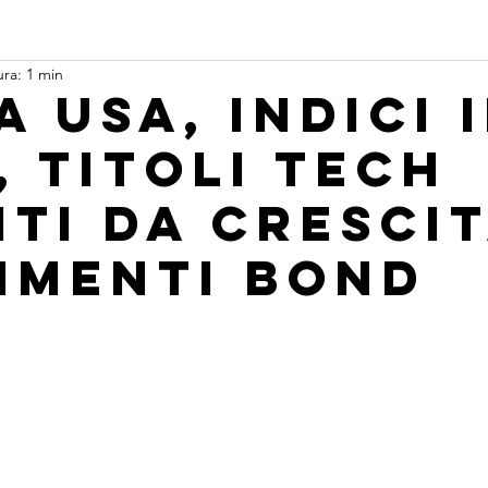
ura: 1 min
 Usa, indici 
, titoli tech
iti da cresci
imenti bond