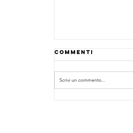
Commenti
Scrivi un commento...
esponente di
hurst