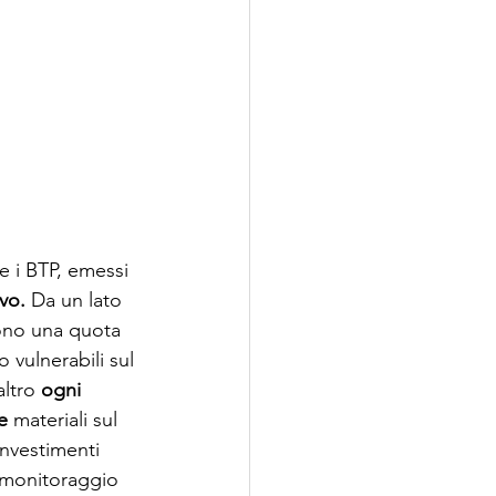
me i BTP, emessi 
vo.
 Da un lato
gono una quota 
 vulnerabili sul 
altro 
ogni 
e
 materiali sul 
investimenti 
l monitoraggio 