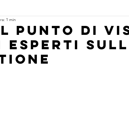
ra: 1 min
il punto di vi
i esperti sul
tione