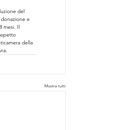
duzione del 
di donazione e 
mesi. Il 
aspetto 
nticamera della 
vra.
Mostra tutti