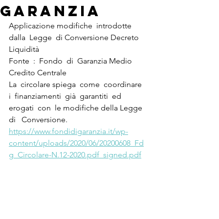
garanzia
Applicazione modifiche  introdotte  
dalla  Legge  di Conversione Decreto 
Liquidità
Fonte  :  Fondo  di  Garanzia Medio  
Credito Centrale
La  circolare spiega  come  coordinare  
i  finanziamenti  già  garantiti  ed  
erogati  con  le modifiche della Legge  
di   Conversione.
https://www.fondidigaranzia.it/wp-
content/uploads/2020/06/20200608_Fd
g_Circolare-N.12-2020.pdf_signed.pdf