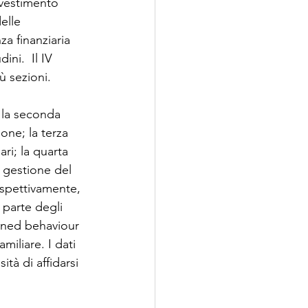
nvestimento 
elle 
a finanziaria 
ini.  Il IV 
ù sezioni. 
; la seconda 
one; la terza 
ri; la quarta 
, gestione del 
ispettivamente, 
 parte degli 
anned behaviour 
miliare. I dati 
tà di affidarsi 