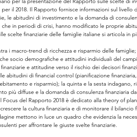
ario per la presentazione del Rapporto sulle scelte di i
e per il 2018. Il Rapporto fornisce informazioni sul livello d
e, le abitudini di investimento e la domanda di consulenz
e che in periodi di crisi, hanno modificato le proprie abitud
scelte finanziarie delle famiglie italiane si articola in pi
stra i macro-trend di ricchezza e risparmio delle famiglie
tiche socio demografiche e attitudini individuali del campi
anziarie e attitudine verso il rischio dei decisori finanzia
e abitudini di financial control (pianificazione finanziaria
ebitamento e risparmio); la quinta e la sesta indagano, r
nto più diffuse e la domanda di consulenza finanziaria da
i. Il Focus del Rapporto 2018 è dedicato alla theory of pl
ccrescere la cultura finanziaria e di monitorare il bilancio fa
dagine mettono in luce un quadro che evidenzia la necessi
sulenti per affrontare le giuste svelte finanziarie.