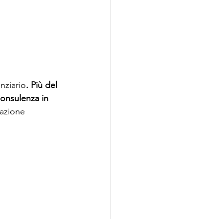
nziario
.
Più del 
consulenza in 
cazione 