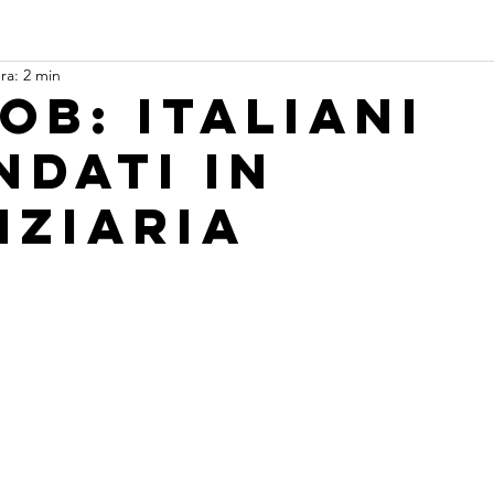
ra: 2 min
ob: italiani
ndati in
nziaria