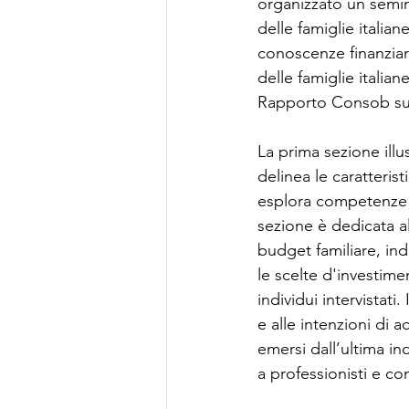
organizzato un semin
delle famiglie italian
conoscenze finanziari
delle famiglie italian
Rapporto Consob sulle 
La prima sezione illu
delinea le caratteris
esplora competenze fin
sezione è dedicata all
budget familiare, ind
le scelte d'investime
individui intervistat
e alle intenzioni di a
emersi dall’ultima in
a professionisti e con