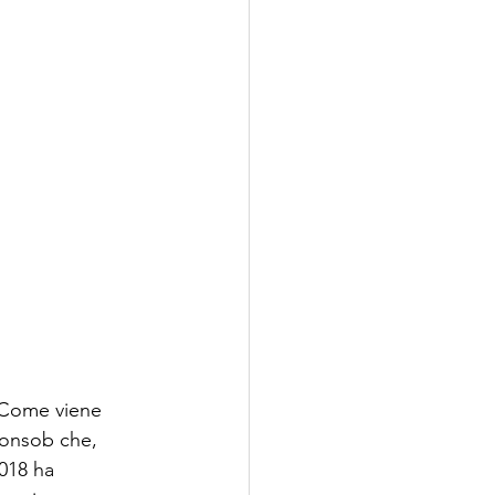
 Come viene 
Consob che, 
018 ha 