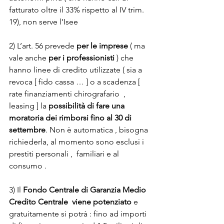
fatturato oltre il 33% rispetto al IV trim. 
19), non serve l’Isee
2) L’art. 56 prevede 
per le imprese
 ( ma 
vale anche
 per i professionisti
 ) che 
hanno linee di credito utilizzate ( sia a 
revoca [ fido cassa … ] o a scadenza [ 
rate finanziamenti chirografario  , 
leasing ] la 
possibilità di fare una 
moratoria dei rimborsi fino al 30 di 
settembre
. Non è automatica , bisogna 
richiederla, al momento sono esclusi i 
prestiti personali ,  familiari e al 
consumo .
3) Il
 Fondo Centrale di Garanzia Medio 
Credito Centrale  viene potenziato
 e  
gratuitamente si potrà : fino ad importi 