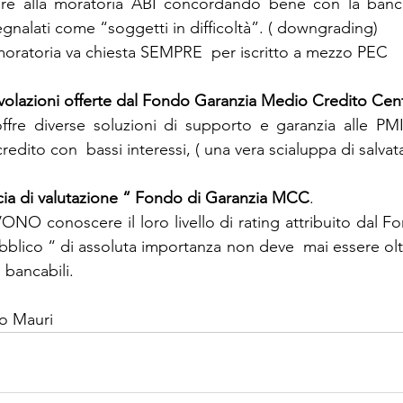
erire alla moratoria ABI concordando bene con la banca
gnalati come “soggetti in difficoltà”. ( downgrading) 
moratoria va chiesta SEMPRE  per iscritto a mezzo PEC
volazioni offerte dal Fondo Garanzia Medio Credito Cent
fre diverse soluzioni di supporto e garanzia alle PMI 
credito con  bassi interessi, ( una vera scialuppa di salvat
cia di valutazione “ Fondo di Garanzia MCC
.
ONO conoscere il loro livello di rating attribuito dal Fo
blico “ di assoluta importanza non deve  mai essere oltre 
bancabili.  
o Mauri  