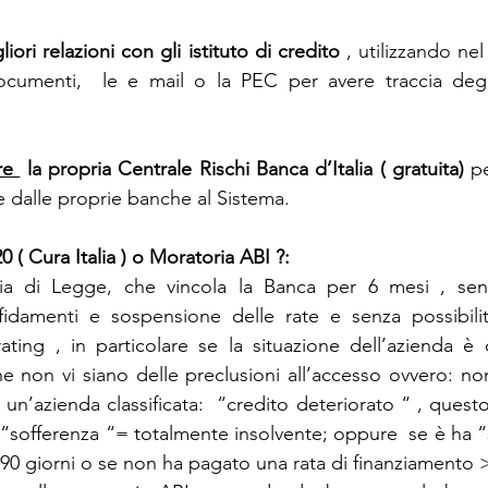
ori relazioni con gli istituto di credito
 , utilizzando ne
cumenti,  le e mail o la PEC per avere traccia degli 
e 
 la propria Centrale Rischi Banca d’Italia ( gratuita)
 p
te dalle proprie banche al Sistema.
0 ( Cura Italia )
o
Moratoria ABI ?:
ria di Legge, che vincola la Banca per 6 mesi , senz
ffidamenti e sospensione delle rate e senza possibilit
ting , in particolare se la situazione dell’azienda è 
 non vi siano delle preclusioni all’accesso ovvero: no
 un’azienda classificata:  “credito deteriorato “ , questo s
 “sofferenza “= totalmente insolvente; oppure  se è ha “
i 90 giorni o se non ha pagato una rata di finanziamento 