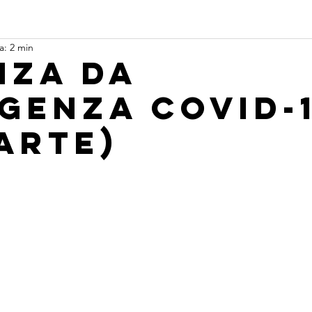
a: 2 min
nza da
genza Covid-
PARTE)