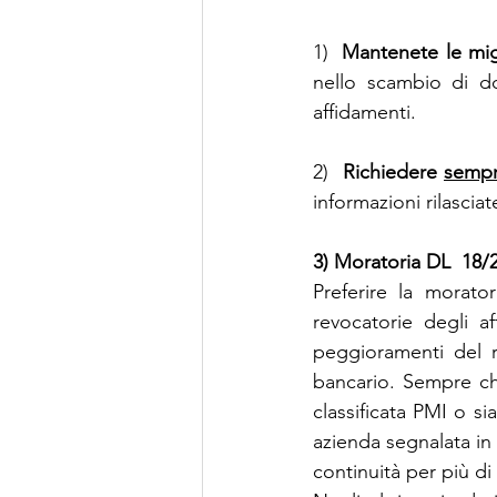
1)  
Mantenete le migli
nello scambio di do
affidamenti.
2)  
Richiedere 
sempr
informazioni rilascia
3) Moratoria DL
18/2
Preferire la morato
revocatorie degli a
peggioramenti del ra
bancario. Sempre che
classificata PMI o sia
azienda segnalata in
continuità per più d