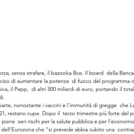
orza, senza strafare, il bazooka Bce. Il board  della Banca
eciso di aumentare la potenza  di fuoco del programma di
, il Pepp,  di altri 500 miliardi di euro, portando il tota
i. 
 parte, nonostante i vaccini e l’immunità di gregge  che L
021, restano cupe. Dopo il  terzo trimestre più forte del pr
orre  seri rischi per la salute pubblica e per l’economia
il dell’Eurozona che “si prevede abbia subito una  contra