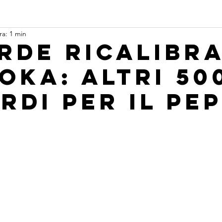
ra: 1 min
rde ricalibra
oka: altri 50
rdi per il Pe