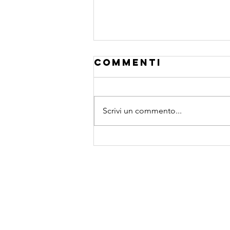
Commenti
Scrivi un commento...
esponente di
hurst