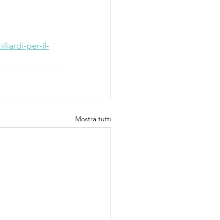
iardi-per-il-
Mostra tutti