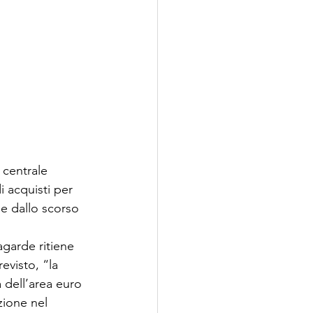
 centrale 
 acquisti per 
le dallo scorso 
agarde ritiene 
evisto, “la 
 dell’area euro 
zione nel 