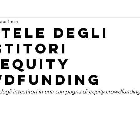
ura: 1 min
utele degli
stitori
’Equity
dfunding
 degli investitori in una campagna di equity crowdfundin