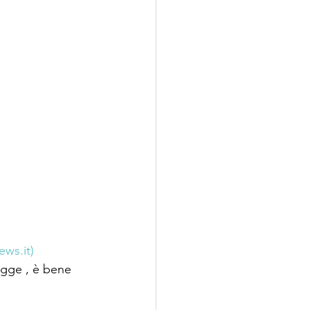
ews.it)
egge , è bene  