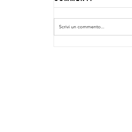
Scrivi un commento...
esponente di
hurst