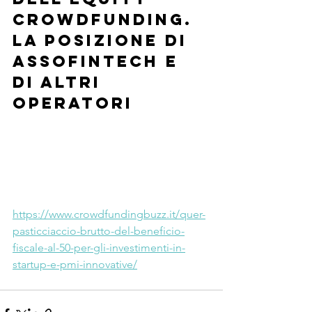
crowdfunding. 
La posizione di 
Assofintech e 
di altri 
operatori
https://www.crowdfundingbuzz.it/quer-
pasticciaccio-brutto-del-beneficio-
fiscale-al-50-per-gli-investimenti-in-
startup-e-pmi-innovative/