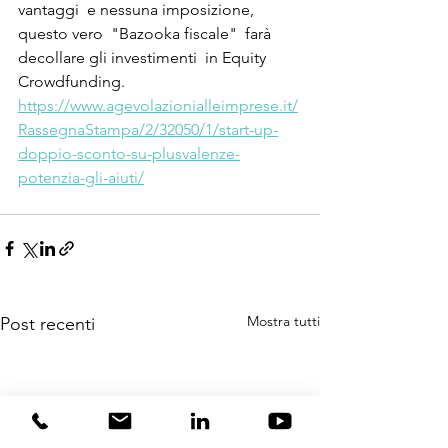
vantaggi  e nessuna imposizione, 
questo vero  "Bazooka fiscale"  farà 
decollare gli investimenti  in Equity  
Crowdfunding.
https://www.agevolazionialleimprese.it/
RassegnaStampa/2/32050/1/start-up-
doppio-sconto-su-plusvalenze-
potenzia-gli-aiuti/
Mostra tutti
Post recenti