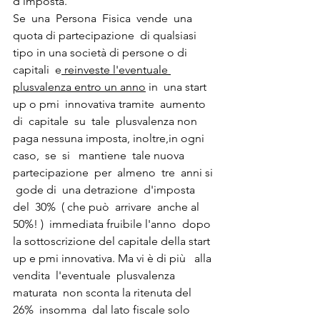
d'imposta.
Se  una  Persona  Fisica  vende  una  
quota di partecipazione  di qualsiasi 
tipo in una società di persone o di  
capitali  e
 reinveste l'eventuale 
plusvalenza entro un anno
 in  una start 
up o pmi  innovativa tramite  aumento  
di  capitale  su  tale  plusvalenza non  
paga nessuna imposta, inoltre,in ogni 
caso,  se  si   mantiene  tale nuova 
partecipazione  per  almeno  tre  anni si 
 gode di  una detrazione  d'imposta 
del  30%  ( che può  arrivare  anche al 
50%! )  immediata fruibile l'anno  dopo 
la sottoscrizione del capitale della start 
up e pmi innovativa. Ma vi è di più   alla 
vendita  l'eventuale  plusvalenza 
maturata  non sconta la ritenuta del 
26%  insomma  dal lato fiscale solo  