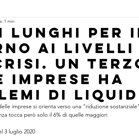
a: 1 min
i lunghi per i
rno ai livelli
crisi. Un terz
e imprese ha
emi di liQUID
nza tocca però solo il 6% di quelle maggiori
l 3 luglio 2020