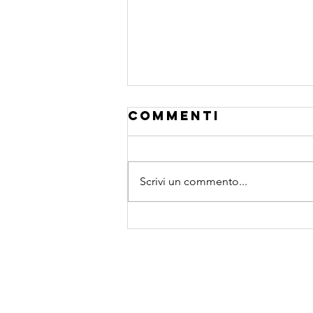
Commenti
Scrivi un commento...
esponente di
hurst