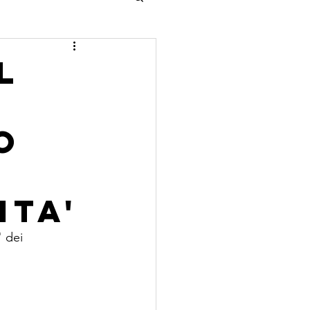
l
o
ITA'