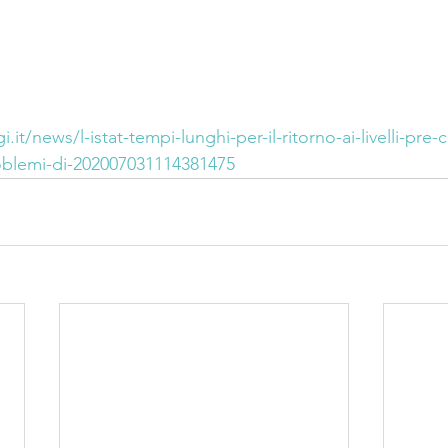
.it/news/l-istat-tempi-lunghi-per-il-ritorno-ai-livelli-pre-c
oblemi-di-202007031114381475