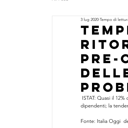
3 lug 2020
Tempo di lettur
temp
rito
pre-
dell
probl
 ISTAT: Quasi il 12% delle imprese si orienta verso una "riduzione sostanziale" dei 
dipendenti; la tende
Fonte: Italia Oggi  de